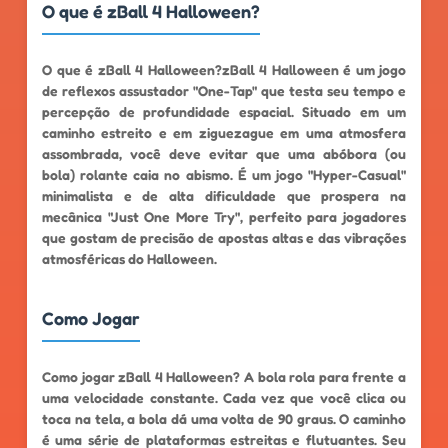
O que é zBall 4 Halloween?
O que é zBall 4 Halloween?zBall 4 Halloween é um jogo
de reflexos assustador "One-Tap" que testa seu tempo e
percepção de profundidade espacial. Situado em um
caminho estreito e em ziguezague em uma atmosfera
assombrada, você deve evitar que uma abóbora (ou
bola) rolante caia no abismo. É um jogo "Hyper-Casual"
minimalista e de alta dificuldade que prospera na
mecânica "Just One More Try", perfeito para jogadores
que gostam de precisão de apostas altas e das vibrações
atmosféricas do Halloween.
Como Jogar
Como jogar zBall 4 Halloween? A bola rola para frente a
uma velocidade constante. Cada vez que você clica ou
toca na tela, a bola dá uma volta de 90 graus. O caminho
é uma série de plataformas estreitas e flutuantes. Seu