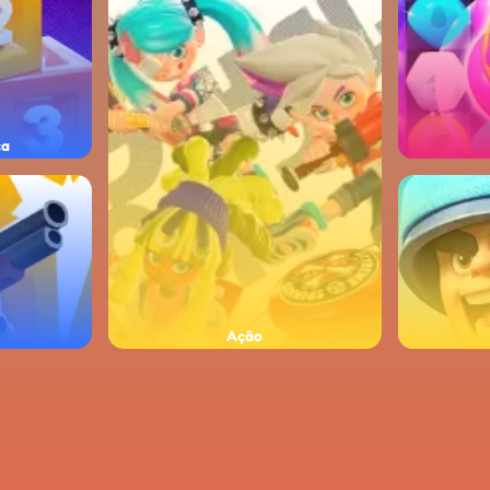
ça
Ação