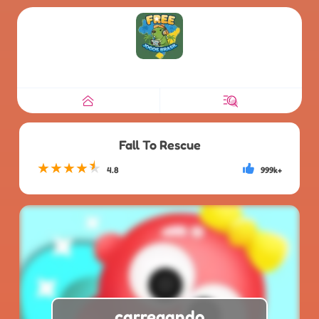
Fall To Rescue
★
★
★
★
★
4.8
999k+
carregando