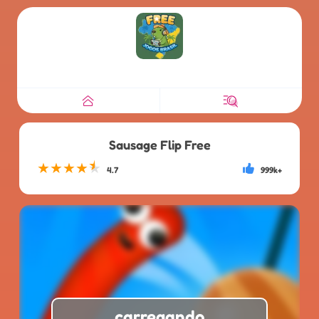
Sausage Flip Free
★
★
★
★
★
4.7
999k+
carregando