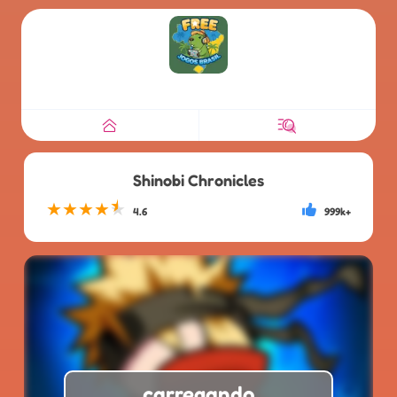
Shinobi Chronicles
★
★
★
★
★
4.6
999k+
carregando