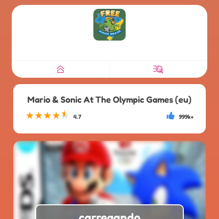
Mario & Sonic At The Olympic Games (eu)
★
★
★
★
★
4.7
999k+
carregando