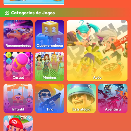
Categorias de Jogos
Recomendados
Quebra-cabeça
Casual
Meninas
Ação
Infantil
Tiro
Estratégia
Aventura