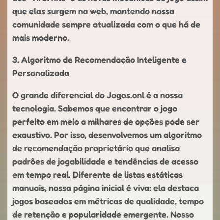
que elas surgem na web, mantendo nossa
comunidade sempre atualizada com o que há de
mais moderno.
3. Algoritmo de Recomendação Inteligente e
Personalizada
O grande diferencial do Jogos.onl é a nossa
tecnologia. Sabemos que encontrar o jogo
perfeito em meio a milhares de opções pode ser
exaustivo. Por isso, desenvolvemos um algoritmo
de recomendação proprietário que analisa
padrões de jogabilidade e tendências de acesso
em tempo real. Diferente de listas estáticas
manuais, nossa página inicial é viva: ela destaca
jogos baseados em métricas de qualidade, tempo
de retenção e popularidade emergente. Nosso