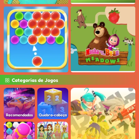
Categorias de Jogos
Recomendados
Quebra-cabeça