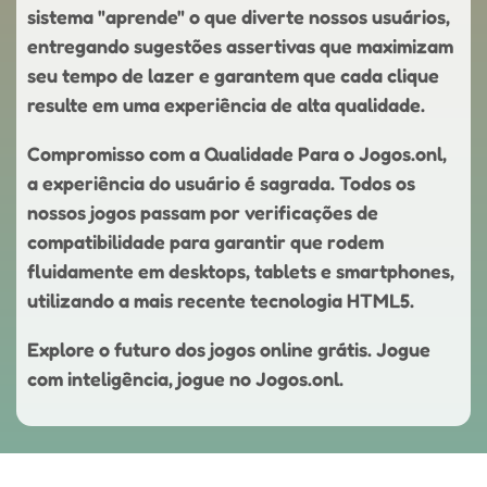
sistema "aprende" o que diverte nossos usuários,
entregando sugestões assertivas que maximizam
seu tempo de lazer e garantem que cada clique
resulte em uma experiência de alta qualidade.
Compromisso com a Qualidade Para o Jogos.onl,
a experiência do usuário é sagrada. Todos os
nossos jogos passam por verificações de
compatibilidade para garantir que rodem
fluidamente em desktops, tablets e smartphones,
utilizando a mais recente tecnologia HTML5.
Explore o futuro dos jogos online grátis. Jogue
com inteligência, jogue no Jogos.onl.