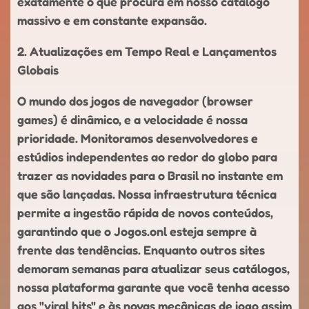
exatamente o que procura em nosso catálogo
massivo e em constante expansão.
2. Atualizações em Tempo Real e Lançamentos
Globais
O mundo dos jogos de navegador (browser
games) é dinâmico, e a velocidade é nossa
prioridade. Monitoramos desenvolvedores e
estúdios independentes ao redor do globo para
trazer as novidades para o Brasil no instante em
que são lançadas. Nossa infraestrutura técnica
permite a ingestão rápida de novos conteúdos,
garantindo que o Jogos.onl esteja sempre à
frente das tendências. Enquanto outros sites
demoram semanas para atualizar seus catálogos,
nossa plataforma garante que você tenha acesso
aos "viral hits" e às novas mecânicas de jogo assim