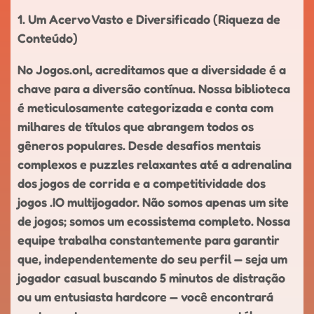
1. Um Acervo Vasto e Diversificado (Riqueza de
Conteúdo)
No Jogos.onl, acreditamos que a diversidade é a
chave para a diversão contínua. Nossa biblioteca
é meticulosamente categorizada e conta com
milhares de títulos que abrangem todos os
gêneros populares. Desde desafios mentais
complexos e puzzles relaxantes até a adrenalina
dos jogos de corrida e a competitividade dos
jogos .IO multijogador. Não somos apenas um site
de jogos; somos um ecossistema completo. Nossa
equipe trabalha constantemente para garantir
que, independentemente do seu perfil — seja um
jogador casual buscando 5 minutos de distração
ou um entusiasta hardcore — você encontrará