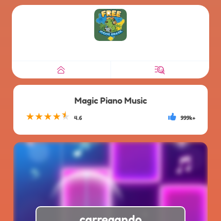
Magic Piano Music
★
★
★
★
★
4.6
999k+
carregando