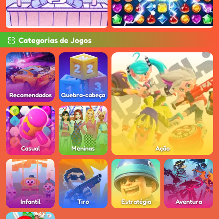
Categorias de Jogos
Recomendados
Quebra-cabeça
Casual
Meninas
Ação
Infantil
Tiro
Estratégia
Aventura