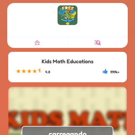
Kids Math Educations
★
★
★
★
★
4.8
999k+
carregando