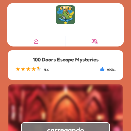
100 Doors Escape Mysteries
★
★
★
★
★
4.6
999k+
carregando