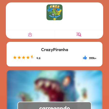
CrazyPiranha
★
★
★
★
★
4.6
999k+
carregando