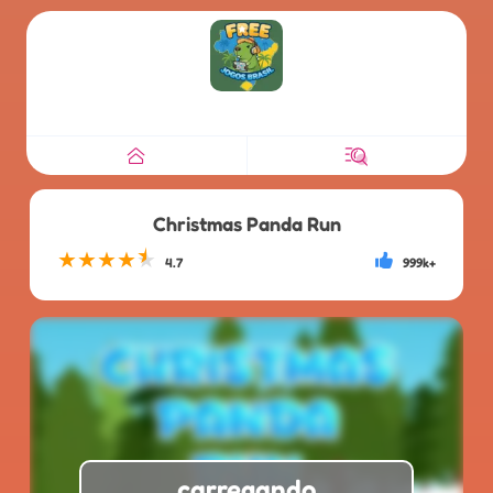
Christmas Panda Run
★
★
★
★
★
4.7
999k+
carregando