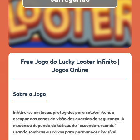
★
★
★
★
★
4.6
999k+
Free Jogo do Lucky Looter Infinito |
Jogos Online
Sobre o Jogo
Infiltre-se em locais protegidos para coletar itens e
escapar dos cones de visão dos guardas de segurança. A
mecânica depende de táticas de “esconde-esconde”,
usando sombras ou caixas para permanecer invisível.