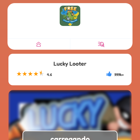
Lucky Looter
★
★
★
★
★
4.6
999k+
carregando