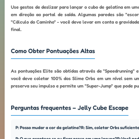
Use gestos de deslizar para lançar o cubo de gelatina em um
em direção ao portal de saída. Algumas paredes são "escor
"Cálculo do Caminho" - você deve levar em conta a gravidade 
final.
Como Obter Pontuações Altas
As pontuações Elite são obtidas através de "Speedrunning" 
você deve coletar 100% dos Slime Orbs em um nível sem um
preserva seu impulso e permite um "Super-Jump" que pode pula
Perguntas frequentes – Jelly Cube Escape
P: Posso mudar a cor da gelatina?R: Sim, coletar Orbs suficient
P: O que acontece se eu ficar preso em uma lacuna?R: Você pode