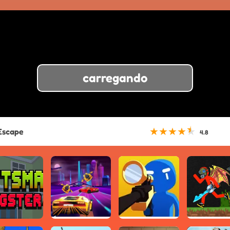
carregando
★
★
★
★
★
Escape
4.8