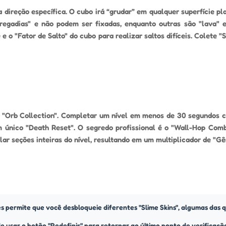
a direção específica. O cubo irá “grudar” em qualquer superfície p
regadias" e não podem ser fixadas, enquanto outras são "lava" e
e o "Fator de Salto" do cubo para realizar saltos difíceis. Colete
e "Orb Collection". Completar um nível em menos de 30 segundos 
 único "Death Reset". O segredo profissional é o "Wall-Hop Com
r seções inteiras do nível, resultando em um multiplicador de "Gê
es permite que você desbloqueie diferentes "Slime Skins", algumas das q
 usar o botão "Redefinir" para retornar ao último ponto de verificação