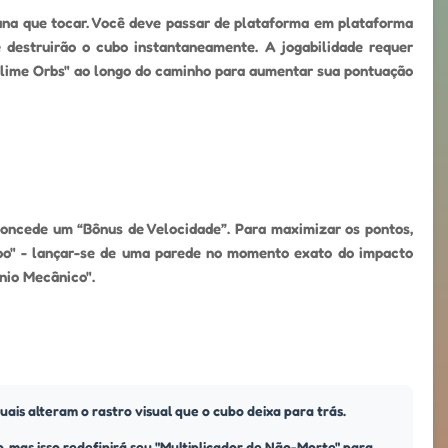
lana que tocar. Você deve passar de plataforma em plataforma
 destruirão o cubo instantaneamente. A jogabilidade requer
 "Slime Orbs" ao longo do caminho para aumentar sua pontuação
concede um “Bônus de Velocidade”. Para maximizar os pontos,
bo" - lançar-se de uma parede no momento exato do impacto
nio Mecânico".
uais alteram o rastro visual que o cubo deixa para trás.
, mas isso redefinirá seu "Multiplicador de Não-Morte" para