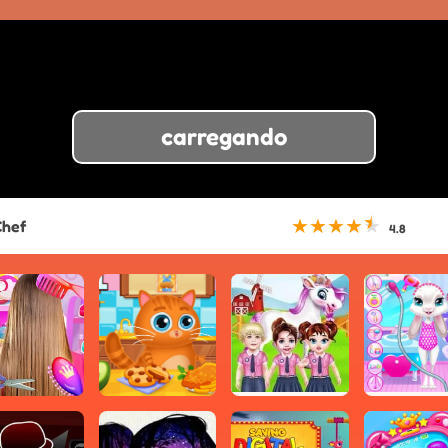
carregando
★
★
★
★
★
Chef
4.8