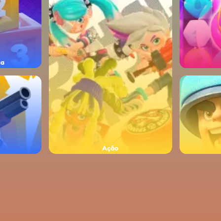
ça
Ação