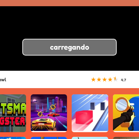
carregando
★
★
★
★
★
awl
4.7