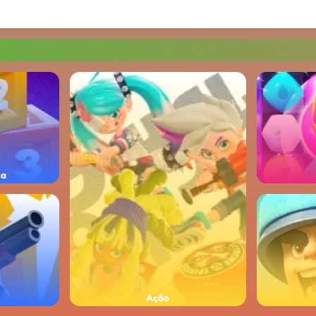
ça
Ação