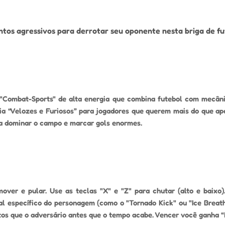
os agressivos para derrotar seu oponente nesta briga de fut
"Combat-Sports" de alta energia que combina futebol com mecânic
cia “Velozes e Furiosos” para jogadores que querem mais do que a
ra dominar o campo e marcar gols enormes.
ver e pular. Use as teclas "X" e "Z" para chutar (alto e baixo
l específico do personagem (como o "Tornado Kick" ou "Ice Breath
ontos que o adversário antes que o tempo acabe. Vencer você ganha 