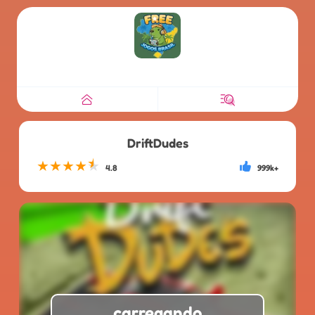
DriftDudes
★
★
★
★
★
4.8
999k+
carregando