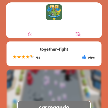
together-fight
★
★
★
★
★
4.6
999k+
carregando