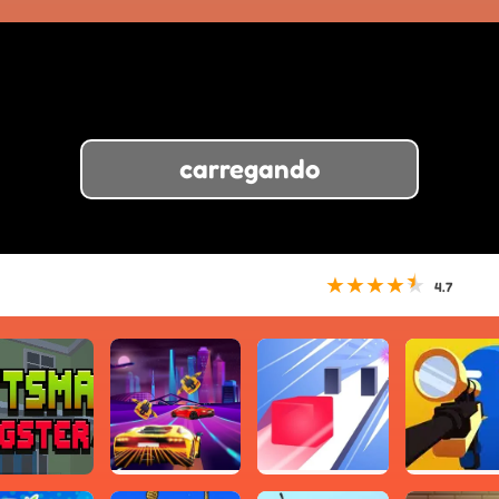
carregando
★
★
★
★
★
4.7