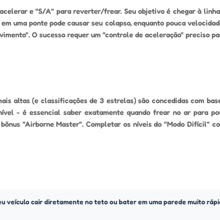
celerar e "S/A" para reverter/frear. Seu objetivo é chegar à linh
 em uma ponte pode causar seu colapso, enquanto pouca velocidade
mento". O sucesso requer um "controle de aceleração" preciso par
is altas (e classificações de 3 estrelas) são concedidas com bas
nível - é essencial saber exatamente quando frear no ar para po
 bônus "Airborne Master". Completar os níveis do "Modo Difícil" 
u veículo cair diretamente no teto ou bater em uma parede muito rápi