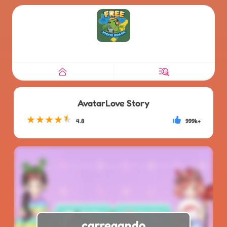
AvatarLove Story
★
★
★
★
★
4.8
999k+
carregando