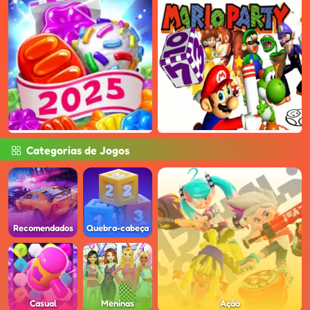
Categorias de Jogos
Recomendados
Quebra-cabeça
Casual
Meninas
Ação