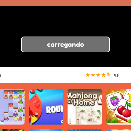
carregando
★
★
★
★
★
e
4.8