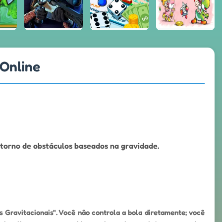
 Online
 torno de obstáculos baseados na gravidade.
 Gravitacionais". Você não controla a bola diretamente; você