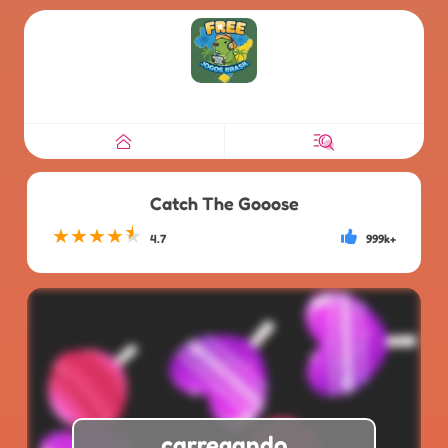
Catch The Gooose
★
★
★
★
★
4.7
999k+
carregando