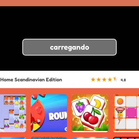
carregando
★
★
★
★
★
 Home Scandinavian Edition
4.8