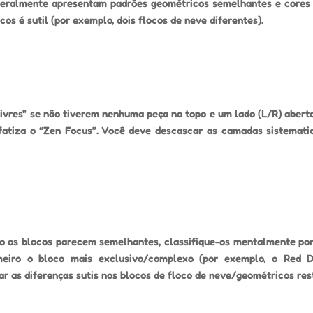
” geralmente apresentam padrões geométricos semelhantes e core
os é sutil (por exemplo, dois flocos de neve diferentes).
Livres" se não tiverem nenhuma peça no topo e um lado (L/R) abert
nfatiza o “Zen Focus”. Você deve descascar as camadas sistemati
o os blocos parecem semelhantes, classifique-os mentalmente po
rimeiro o bloco mais exclusivo/complexo (por exemplo, o Red D
ar as diferenças sutis nos blocos de floco de neve/geométricos res