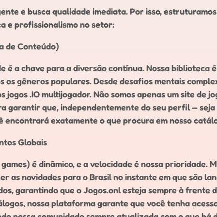
gente e busca qualidade imediata. Por isso, estruturamo
 e profissionalismo no setor:
za de Conteúdo)
de é a chave para a diversão contínua. Nossa biblioteca
s os gêneros populares. Desde desafios mentais complex
os jogos .IO multijogador. Não somos apenas um site de 
a garantir que, independentemente do seu perfil — seja
cê encontrará exatamente o que procura em nosso catál
ntos Globais
ames) é dinâmico, e a velocidade é nossa prioridade. 
r as novidades para o Brasil no instante em que são lan
os, garantindo que o Jogos.onl esteja sempre à frente 
ogos, nossa plataforma garante que você tenha acesso a
ndo nossa comunidade sempre atualizada com o que há 