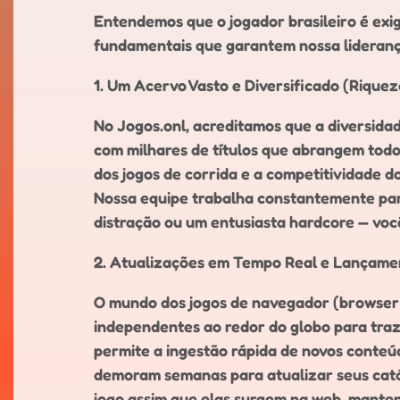
Entendemos que o jogador brasileiro é exi
fundamentais que garantem nossa liderança
1. Um Acervo Vasto e Diversificado (Rique
No Jogos.onl, acreditamos que a diversida
com milhares de títulos que abrangem todo
dos jogos de corrida e a competitividade d
Nossa equipe trabalha constantemente par
distração ou um entusiasta hardcore — vo
2. Atualizações em Tempo Real e Lançame
O mundo dos jogos de navegador (browser g
independentes ao redor do globo para traze
permite a ingestão rápida de novos conteúd
demoram semanas para atualizar seus catál
jogo assim que elas surgem na web, mante