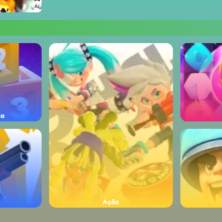
ça
Ação