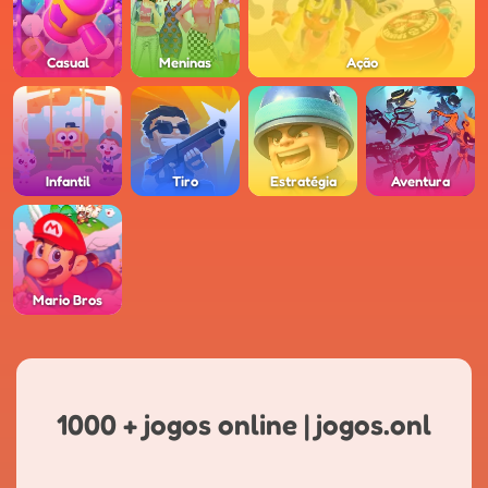
Casual
Meninas
Ação
Infantil
Tiro
Estratégia
Aventura
Mario Bros
1000 + jogos online | jogos.onl