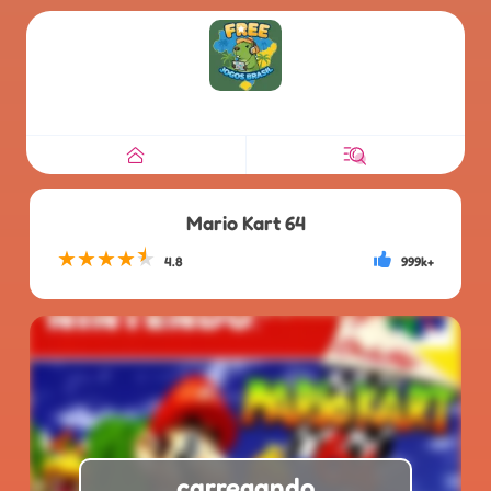
Mario Kart 64
★
★
★
★
★
4.8
999k+
carregando