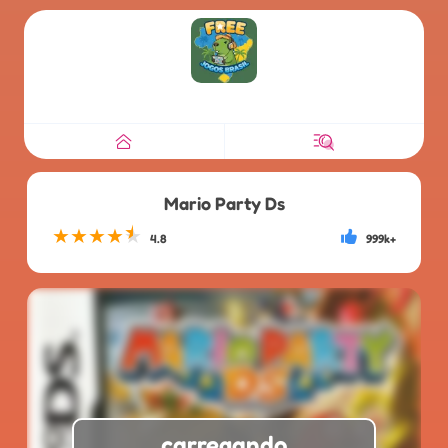
Mario Party Ds
★
★
★
★
★
4.8
999k+
carregando