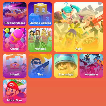
Recomendados
Quebra-cabeça
Casual
Meninas
Ação
Infantil
Tiro
Estratégia
Aventura
Mario Bros