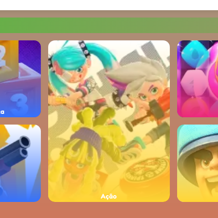
ça
Ação