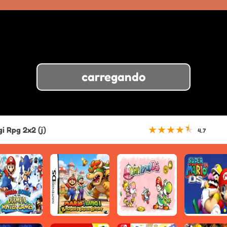
carregando
★
★
★
★
★
i Rpg 2x2 (j)
4.7