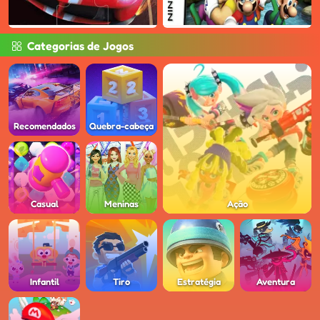
Categorias de Jogos
Recomendados
Quebra-cabeça
Casual
Meninas
Ação
Infantil
Tiro
Estratégia
Aventura