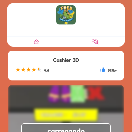
Cashier 3D
★
★
★
★
★
4.6
999k+
carregando