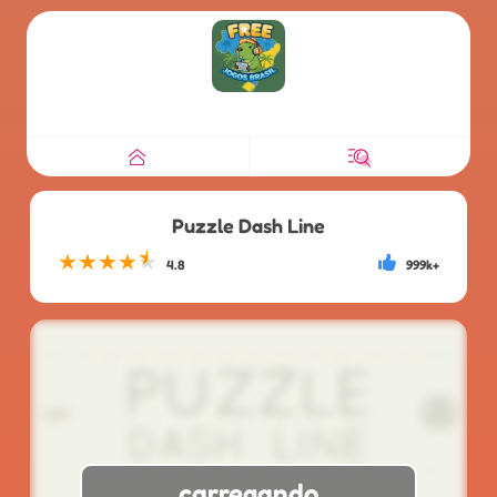
Puzzle Dash Line
★
★
★
★
★
4.8
999k+
carregando