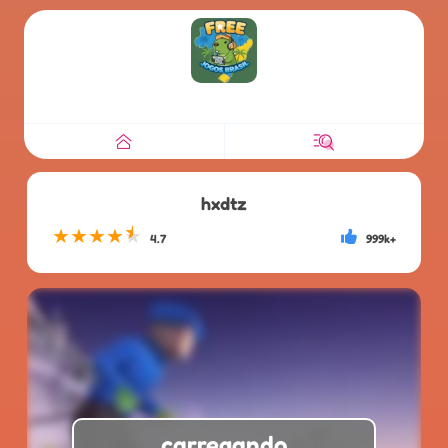
hxdtz
★
★
★
★
★
4.7
999k+
carregando