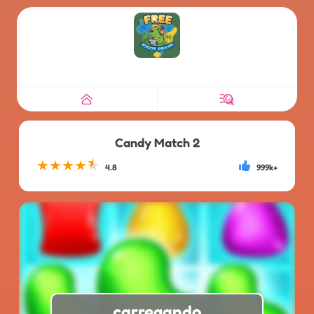
Candy Match 2
★
★
★
★
★
4.8
999k+
carregando