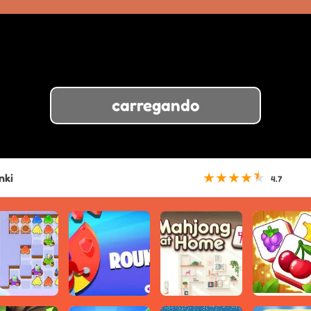
carregando
★
★
★
★
★
nki
4.7