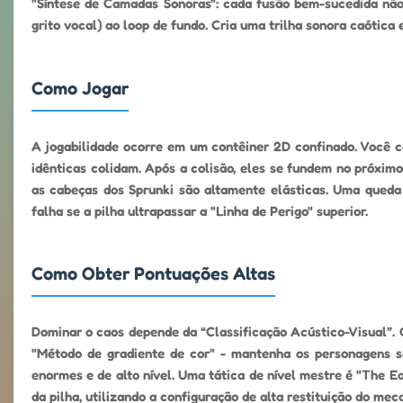
"Síntese de Camadas Sonoras": cada fusão bem-sucedida não 
grito vocal) ao loop de fundo. Cria uma trilha sonora caótic
Como Jogar
A jogabilidade ocorre em um contêiner 2D confinado. Você c
idênticas colidam. Após a colisão, eles se fundem no próximo
as cabeças dos Sprunki são altamente elásticas. Uma queda
falha se a pilha ultrapassar a "Linha de Perigo" superior.
Como Obter Pontuações Altas
Dominar o caos depende da “Classificação Acústico-Visual”. 
"Método de gradiente de cor" - mantenha os personagens so
enormes e de alto nível. Uma tática de nível mestre é "The 
da pilha, utilizando a configuração de alta restituição do mec