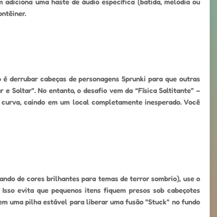
 adiciona uma haste de áudio específica (batida, melodia ou
ntêiner.
o é derrubar cabeças de personagens Sprunki para que outras
e Soltar". No entanto, o desafio vem da “Física Saltitante” –
a curva, caindo em um local completamente inesperado. Você
ndo de cores brilhantes para temas de terror sombrio), use o
 Isso evita que pequenos itens fiquem presos sob cabeçotes
em uma pilha estável para liberar uma fusão "Stuck" no fundo