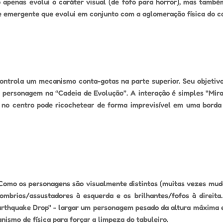
apenas evolui o caráter visual (de fofo para horror), mas também
a e emergente que evolui em conjunto com a aglomeração física do co
ontrola um mecanismo conta-gotas na parte superior. Seu objetiv
 personagem na “Cadeia de Evolução”. A interação é simples "Mirar 
 no centro pode ricochetear de forma imprevisível em uma bord
Como os personagens são visualmente distintos (muitas vezes muda
mbrios/assustadores à esquerda e os brilhantes/fofos à direita.
Earthquake Drop" - largar um personagem pesado da altura máxima 
anismo de física para forçar a limpeza do tabuleiro.