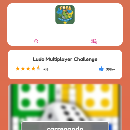
Ludo Multiplayer Challenge
★
★
★
★
★
4.8
999k+
carregando