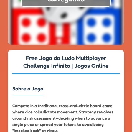
★
★
★
★
★
4.8
999k+
Free Jogo do Ludo Multiplayer
Challenge Infinito | Jogos Online
Sobre o Jogo
Compete in a traditional cross-and-circle board game
where dice rolls dictate movement. Strategy revolves
around risk assessment—deciding when to advance a
single piece or spread your tokens to avoid being
"knocked back" by rivals.